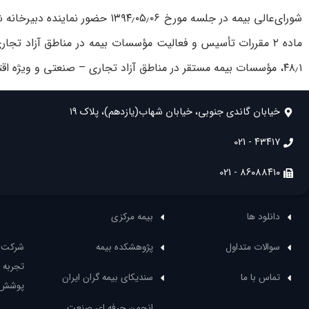
۴۸٫۱، مؤسسات بيمه مستقر در مناطق آزاد تجاری – صنعتی و ويژه اقتصادی را ملزم به رعايت بند ج ماده ۱ آئين‌نامه ۴۸ مصوب جلسه مورخ ۱۳۸۲٫۰۴٫۰۳ نمود.
خیابان گاندی جنوبی، خیابان شهاب(یازدهم)، پلاک ۱۹
۴۳۴۱۷ - 021
۸۶۰۸۸۴۱۰ - 021
دانلود ها
بیمه مرکزی
سوالات متداول
پژوهشکده بیمه
تجربه 
تماس با ما
سندیکای بیمه گران ایران
پوشش ه
انجمن حرفه ای صنعت