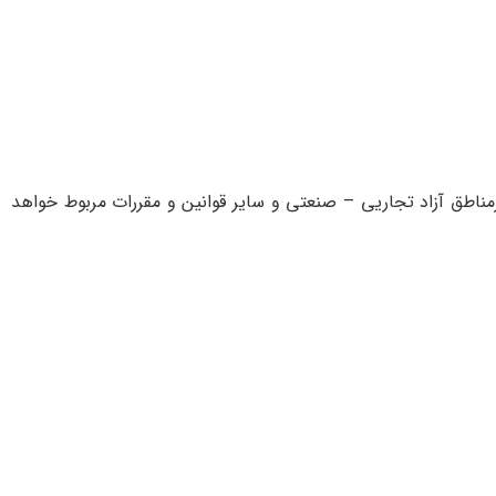
 درمناطق‌ آزاد تجاريی – صنعتی‌ و ساير قوانين‌ و مقررات‌ مربوط خواهد