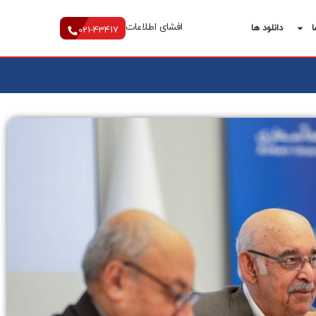
افشای اطلاعات
ا
دانلود ها
021-43417