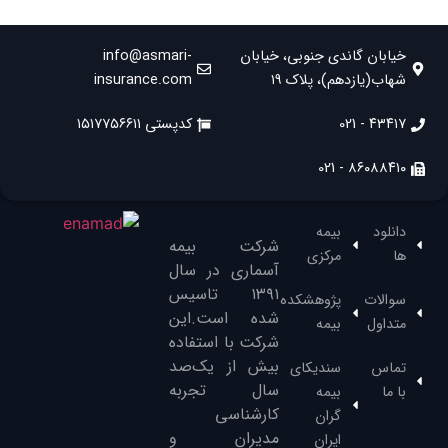
خیابان گاندی جنوبی، خیابان
info@asmari-
شهاب(یازدهم)، پلاک ۱۹
insurance.com
۴۳۴۱۷ - 021
کدپستی ۱۵۱۷۷۵۶۶۱۱
۸۶۰۸۸۴۱۰ - 021
دانلود
بیمه
شرکت بیمه
ها
مرکزی
آسماری در سال
۱۳۹۱‌ تاسیس
سوالات
پژوهشکده
شده است.این
متداول
بیمه
شرکت با استفاده
بیش از یک‌صد
تماس
سندیکای
سال تجربه
با ما
بیمه
کارشناسی
گران
مدیران و
ایران