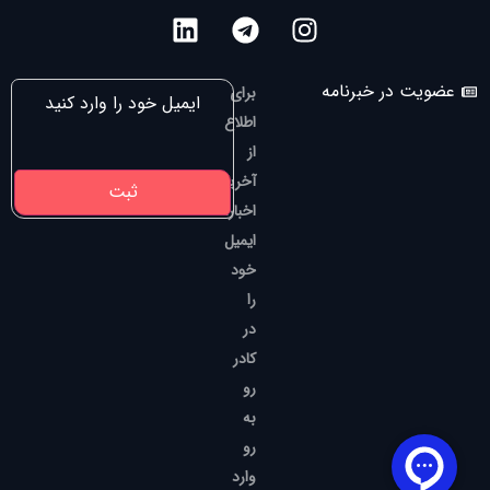
عضویت در خبرنامه
برای
اطلاع
از
آخرین
اخبار،
ایمیل
خود
را
در
کادر
رو
به
رو
وارد