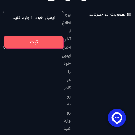
عضویت در خبرنامه
برای
اطلاع
از
آخرین
اخبار،
ایمیل
خود
را
در
کادر
رو
به
رو
وارد
کنید.