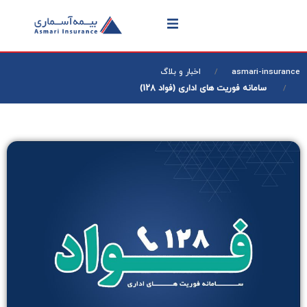
asmari-insurance
اخبار و بلاگ
سامانه فوریت های اداری (فواد 128)