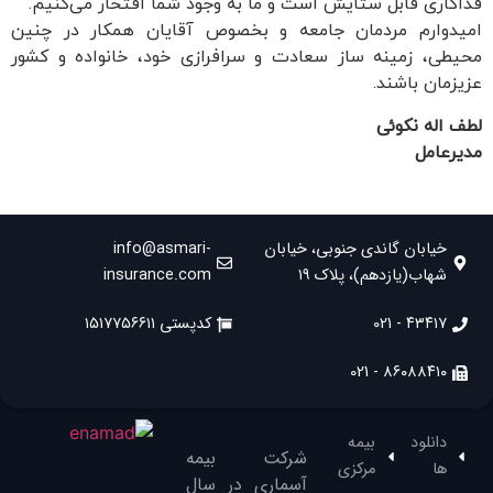
فداکاری قابل ستایش است و ما به وجود شما افتخار می‌کنیم.
امیدوارم مردمان جامعه و بخصوص آقایان همکار در چنین
محیطی، زمینه ساز سعادت و سرافرازی خود، خانواده و کشور
عزیزمان باشند.
لطف اله نکوئی
مدیرعامل
خیابان گاندی جنوبی، خیابان
info@asmari-
شهاب(یازدهم)، پلاک ۱۹
insurance.com
۴۳۴۱۷ - 021
کدپستی ۱۵۱۷۷۵۶۶۱۱
۸۶۰۸۸۴۱۰ - 021
دانلود
بیمه
شرکت بیمه
ها
مرکزی
آسماری در سال