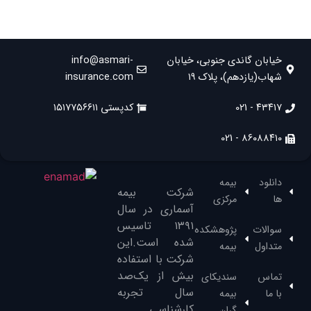
خیابان گاندی جنوبی، خیابان
info@asmari-
شهاب(یازدهم)، پلاک ۱۹
insurance.com
۴۳۴۱۷ - 021
کدپستی ۱۵۱۷۷۵۶۶۱۱
۸۶۰۸۸۴۱۰ - 021
دانلود
بیمه
شرکت بیمه
ها
مرکزی
آسماری در سال
۱۳۹۱‌ تاسیس
سوالات
پژوهشکده
شده است.این
متداول
بیمه
شرکت با استفاده
بیش از یک‌صد
تماس
سندیکای
سال تجربه
با ما
بیمه
کارشناسی
گران