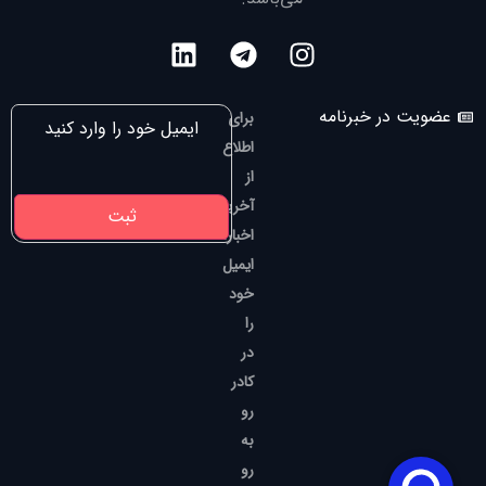
عضویت در خبرنامه
برای
اطلاع
از
آخرین
اخبار،
ایمیل
خود
را
در
کادر
رو
به
رو