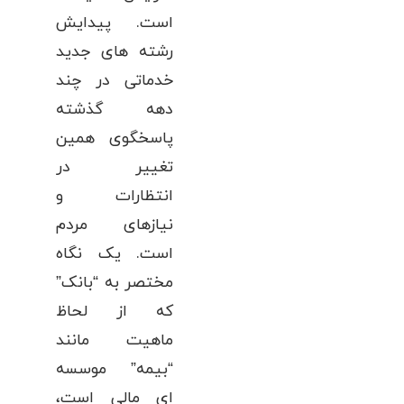
است. پیدایش
رشته های جدید
خدماتی در چند
دهه گذشته
پاسخگوی همین
تغییر در
انتظارات و
نیازهای مردم
است. یک نگاه
مختصر به “بانک”
که از لحاظ
ماهیت مانند
“بیمه” موسسه
ای مالی است،