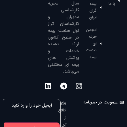
سال تجربه
با ما
بیمه
کارشناسی
گران
مدیران و
ایران
کارشناسان تراز
انجمن
‌اول صنعت بیمه
حرفه
در سطح کشور،
ای
ارائه دهنده
صنعت
خدمات و
بیمه
پوشش های
بیمه ای مختلفی
می‌باشد.
عضویت در خبرنامه
برای
اطلاع
از
آخرین