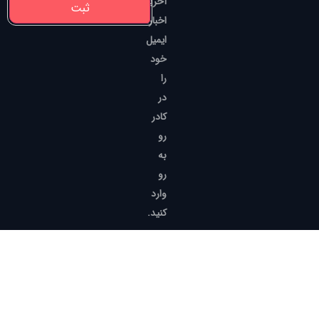
آخرین
اخبار،
ایمیل
خود
را
در
کادر
رو
به
رو
وارد
کنید.