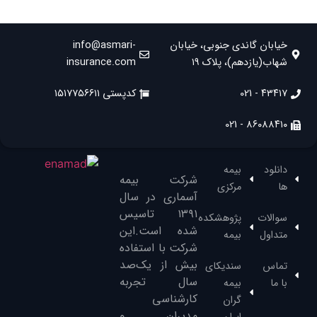
خیابان گاندی جنوبی، خیابان
info@asmari-
شهاب(یازدهم)، پلاک ۱۹
insurance.com
۴۳۴۱۷ - 021
کدپستی ۱۵۱۷۷۵۶۶۱۱
۸۶۰۸۸۴۱۰ - 021
دانلود
بیمه
شرکت بیمه
ها
مرکزی
آسماری در سال
۱۳۹۱‌ تاسیس
سوالات
پژوهشکده
شده است.این
متداول
بیمه
شرکت با استفاده
بیش از یک‌صد
تماس
سندیکای
سال تجربه
با ما
بیمه
کارشناسی
گران
مدیران و