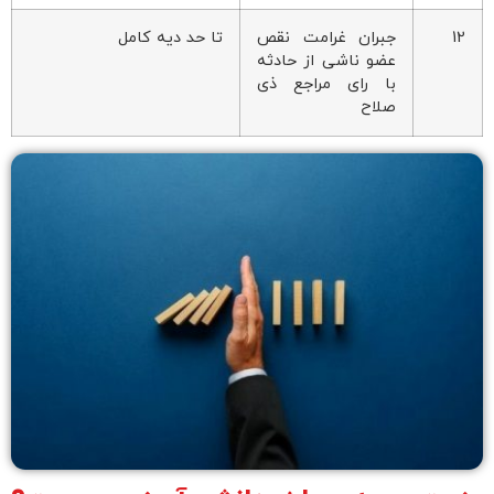
12
جبران غرامت نقص
تا حد دیه کامل
عضو ناشی از حادثه
با رای مراجع ذی
صلاح